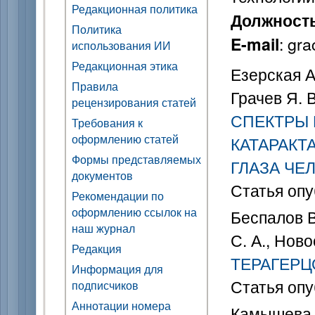
Редакционная политика
Должност
Политика
: gr
E-mail
использования ИИ
Редакционная этика
Езерская А.
Правила
Грачев Я. В
рецензирования статей
СПЕКТРЫ
Требования к
оформлению статей
КАТАРАКТ
Формы представляемых
ГЛАЗА ЧЕ
документов
Статья опу
Рекомендации по
оформлению ссылок на
Беспалов В.
наш журнал
С. А., Ново
Редакция
ТЕРАГЕРЦ
Информация для
Статья опу
подписчиков
Аннотации номера
Камышева Л.