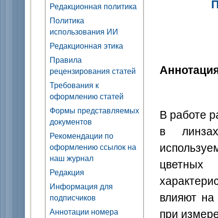
П
Редакционная политика
Политика
использования ИИ
Редакционная этика
Правила
Аннотаци
рецензирования статей
Требования к
оформлению статей
Формы представляемых
В работе р
документов
в линза
Рекомендации по
используе
оформлению ссылок на
наш журнал
цветных 
Редакция
характери
Информация для
влияют на
подписчиков
при измер
Аннотации номера