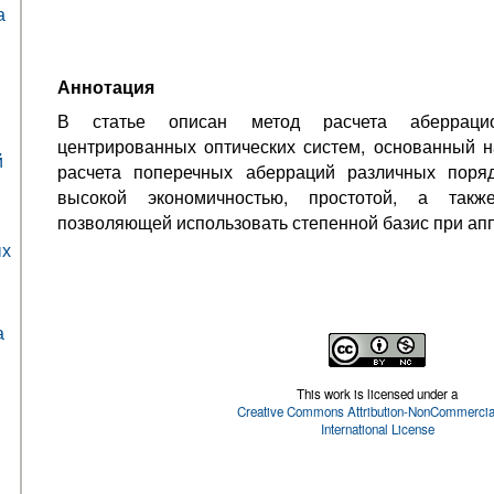
а
Аннотация
В статье описан метод расчета аберраци
центрированных оптических систем, основанный 
й
расчета поперечных аберраций различных поряд
высокой экономичностью, простотой, а такж
позволяющей использовать степенной базис при ап
ых
а
This work is licensed under a
Creative Commons Attribution-NonCommercial
International License