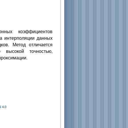
онных коэффициентов
на интерполяции данных
ков. Метод отличается
е высокой точностью,
проксимации.
 4.0