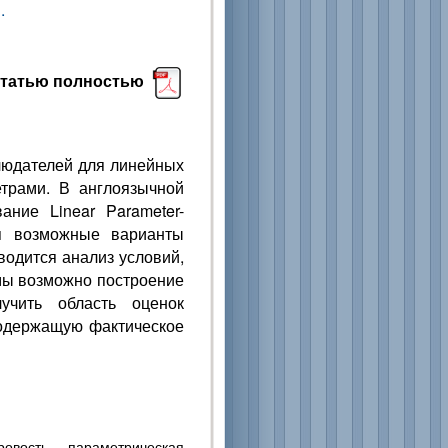
.
статью полностью
людателей для линейных
трами. В англоязычной
ание Linear Parameter-
ся возможные варианты
водится анализ условий,
мы возможно построение
учить область оценок
содержащую фактическое
овость, параметрическая