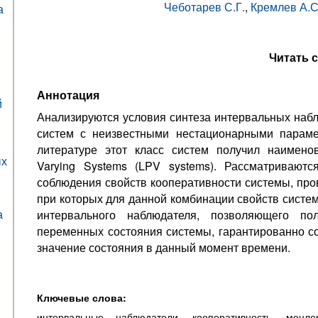
Чеботарев С.Г.
,
Кремлев А.С
а
Читать 
Аннотация
й
Анализируются условия синтеза интервальных наб
систем с неизвестными нестационарными параме
литературе этот класс систем получил наименов
ых
Varying Systems (LPV systems). Рассматривают
соблюдения свойств кооперативности системы, про
при которых для данной комбинации свойств систе
а
интервального наблюдателя, позволяющего пол
переменных состояния системы, гарантированно 
значение состояния в данный момент времени.
Ключевые слова:
интервальные наблюдатели, кооперативность, мецлер