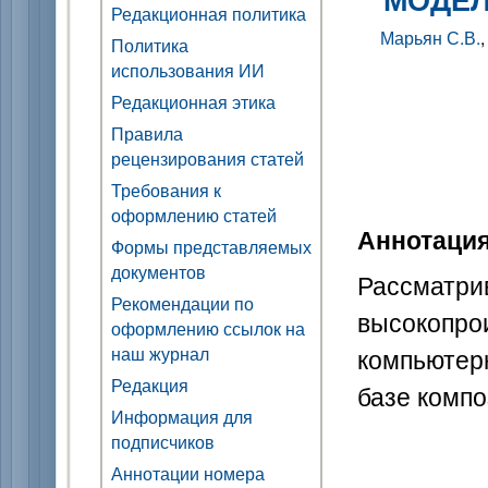
Редакционная политика
Марьян С.В.
Политика
использования ИИ
Редакционная этика
Правила
рецензирования статей
Требования к
оформлению статей
Аннотаци
Формы представляемых
документов
Рассматри
Рекомендации по
высокопр
оформлению ссылок на
компьюте
наш журнал
Редакция
базе комп
Информация для
подписчиков
Аннотации номера