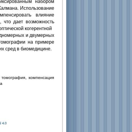
иксированным набором
Калмана. Использование
мпенсировать влияние
, что дает возможность
птической когерентной
одномерных и двумерных
 томографии на примере
х сред в биомедицине.
я томография, компенсация
на
 4.0