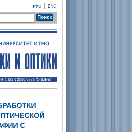
РУС
ENG
Поиск
INT), ISSN 2500-0373 (ONLINE)
БРАБОТКИ
ОПТИЧЕСКОЙ
АФИИ С