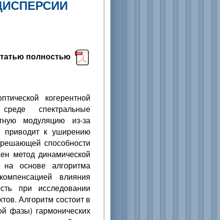
ДИСПЕРСИИ
статью полностью
тической когерентной
реде спектральные
тную модуляцию из-за
о приводит к уширению
азрешающей способности
жен метод динамической
 на основе алгоритма
компенсацией влияния
сть при исследовании
тов. Алгоритм состоит в
ой фазы) гармонических