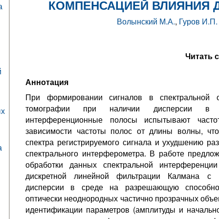
КОМПЕНСАЦИЕЙ ВЛИЯНИЯ 
а
Волынский М.А.
,
Гуров И.П.
Читать 
й
Аннотация
При формировании сигналов в спектральной оп
томографии при наличии дисперсии в с
ых
интерференционные полосы испытывают часто
зависимости частоты полос от длины волны, чт
спектра регистрируемого сигнала и ухудшению р
а
спектрального интерферометра. В работе предло
обработки данных спектральной интерференции
дискретной линейной фильтрации Калмана с 
дисперсии в среде на разрешающую способно
оптически неоднородных частично прозрачных объек
идентификации параметров (амплитуды и начальн