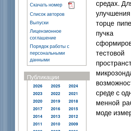
средах. Дл
Скачать номер
улучшения
Список авторов
торце пип
Выпуски
Лицензионное
пучка
соглашение
сформиро
Порядок работы с
тестово
персональными
данными
пространс
микрозон
Публикации
возможнос
2026
2025
2024
среде с од
2023
2022
2021
менной ра
2020
2019
2018
2017
2016
2015
моде измер
2014
2013
2012
2011
2010
2009