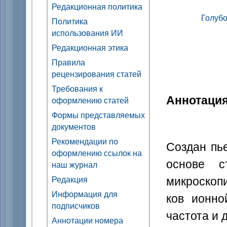
Редакционная политика
Голубо
Политика
использования ИИ
Редакционная этика
Правила
рецензирования статей
Требования к
Аннотаци
оформлению статей
Формы представляемых
документов
Рекомендации по
Создан пь
оформлению ссылок на
основе с
наш журнал
микроскопи
Редакция
Информация для
ков ионно
подписчиков
частота и 
Аннотации номера