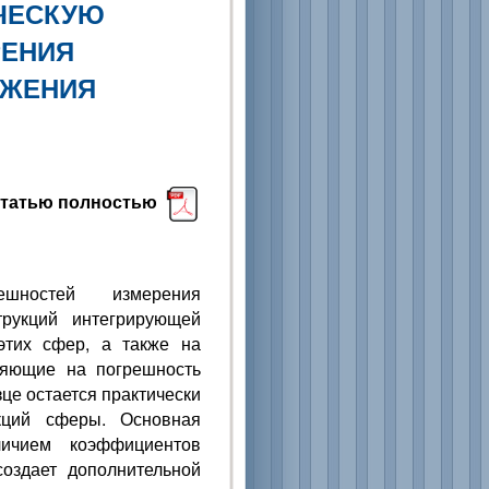
ЧЕСКУЮ
РЕНИЯ
АЖЕНИЯ
статью полностью
ешностей измерения
рукций интегрирующей
этих сфер, а также на
ияющие на погрешность
це остается практически
кций сферы. Основная
личием коэффициентов
оздает дополнительной