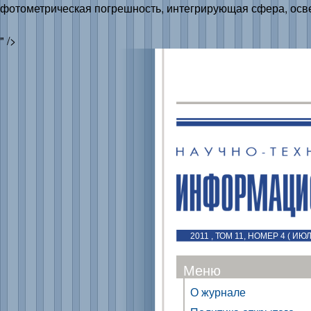
фотометрическая погрешность, интегрирующая сфера, осв
" />
2011 , ТОМ 11, НОМЕР 4 ( ИЮ
Меню
О журнале