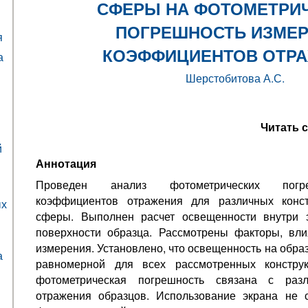
СФЕРЫ НА ФОТОМЕТРИ
ПОГРЕШНОСТЬ ИЗМЕ
я
КОЭФФИЦИЕНТОВ ОТР
а
Шерстобитова А.С.
Читать 
й
Аннотация
Проведен анализ фотометрических погр
коэффициентов отражения для различных конст
ых
сферы. Выполнен расчет освещенности внутри 
поверхности образца. Рассмотрены факторы, вл
измерения. Установлено, что освещенность на образ
а
равномерной для всех рассмотренных констру
фотометрическая погрешность связана с раз
отражения образцов. Использование экрана не с