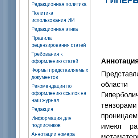
Редакционная политика
Политика
использования ИИ
Редакционная этика
Правила
рецензирования статей
Требования к
Аннотаци
оформлению статей
Формы представляемых
Представ
документов
области 
Рекомендации по
Гипербол
оформлению ссылок на
наш журнал
тензора
Редакция
проницае
Информация для
имеют ра
подписчиков
Аннотации номера
метамат