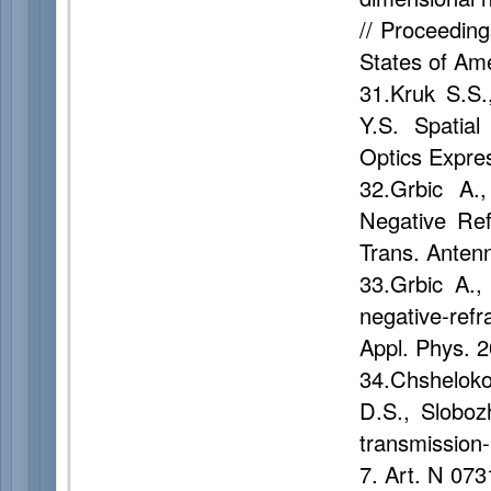
// Proceeding
States of Ame
31.Kruk S.S.
Y.S. Spatial
Optics Expre
32.Grbic A.,
Negative Ref
Trans. Anten
33.Grbic A.,
negative-ref
Appl. Phys. 2
34.Chsheloko
D.S., Sloboz
transmission-
7. Art. N 073