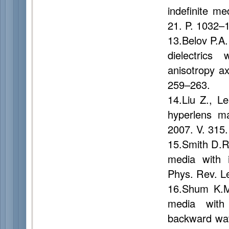
indefinite me
21. P. 1032–
13.Belov P.A.
dielectrics 
anisotropy ax
259–263.
14.Liu Z., Le
hyperlens mag
2007. V. 315.
15.Smith D.R
media with i
Phys. Rev. Le
16.Shum K.
media with
backward wave