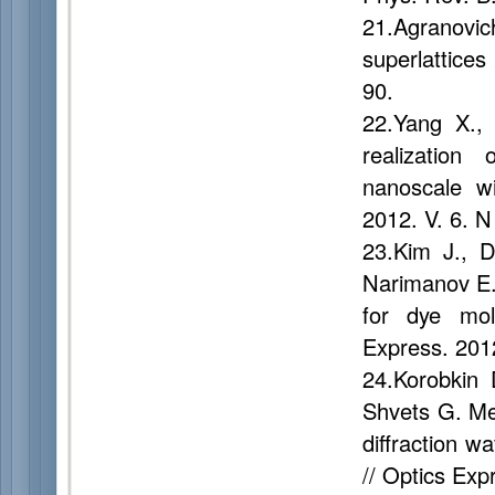
21.Agranovic
superlattices
90.
22.Yang X.,
realization 
nanoscale wi
2012. V. 6. N
23.Kim J., D
Narimanov E.E
for dye mol
Express. 201
24.Korobkin 
Shvets G. Mea
diffraction w
// Optics Exp