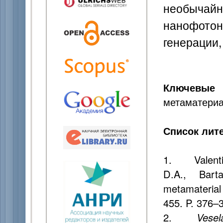
необычай
нанофото
генерации,
Ключевые
метаматериа
Список лит
1. Valentine
D.A., Bart
metamaterial 
455. P. 376–
2.
Vese