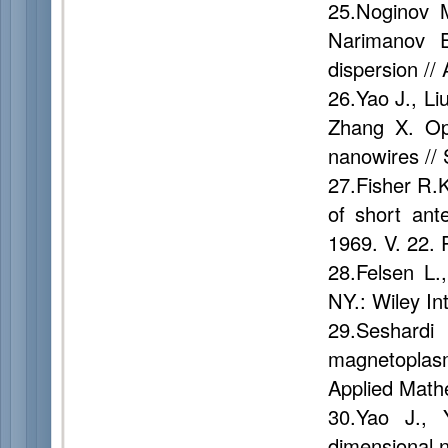
25.Noginov M
Narimanov E
dispersion //
26.Yao J., Li
Zhang X. Opt
nanowires // 
27.Fisher R.K
of short ant
1969. V. 22. 
28.Felsen L.
NY.: Wiley In
29.Seshard
magnetoplasm
Applied Mathe
30.Yao J., 
dimensional n