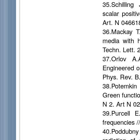
35.Schilling
scalar positi
Art. N 04661
36.Mackay T.
media with h
Techn. Lett. 
37.Orlov A.
Engineered op
Phys. Rev. B.
38.Potemkin
Green functio
N 2. Art N 0
39.Purcell E
frequencies /
40.Poddubny