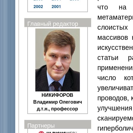
что на с
2002
2001
метамате
Главный редактор
слоистых
массивов 
искусств
статьи р
применени
число ко
увеличив
НИКИФОРОВ
проводов, 
Владимир Олегович
улучшения
д.т.н., профессор
сканируе
Партнеры
гипербо