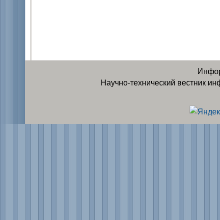
Инфор
Научно-технический вестник ин