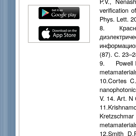
P.V., Nenash
verification 
Phys. Lett. 2
8. Краснок
диэлектриче
информацион
(87). С. 23–2
9. Powell D.A
metamaterials
10.Cortes C
nanophotonics
V. 14. Art. N
11.Krishna
Kretzschma
metamaterials
12.Smith D.R