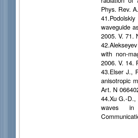
radiation of 
Phys. Rev. A.
41.Podolski
waveguide as
2005. V. 71. 
42.Alekseyev
with non-mag
2006. V. 14.
43.Elser J., 
anisotropic m
Art. N 06640
44.Xu G.-D., 
waves in 
Communicatio