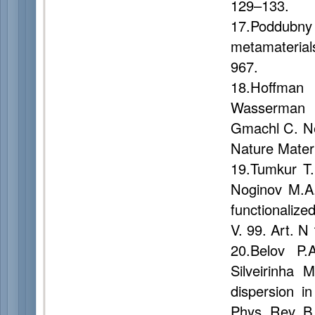
129–133.
17.Poddubny
metamaterial
967.
18.Hoffman 
Wasserman D
Gmachl C. Neg
Nature Materi
19.Tumkur T.
Noginov M.A.
functionalize
V. 99. Art. N
20.Belov P.
Silveirinha 
dispersion i
Phys. Rev. B.