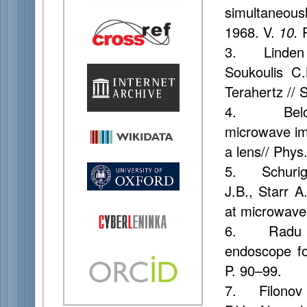
simultaneou
1968. V.
10.
3. Linden S.
Soukoulis C
Terahertz // 
4. Belov P
microwave ima
a lens// Phys
5. Schurig D
J.B., Starr A
at microwave 
6. Radu X.
endoscope fo
P. 90–99.
7. Filonov D