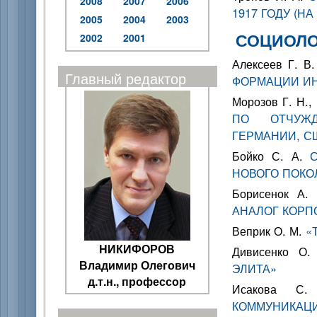
2008
2007
2006
1917 ГОДУ (Н
2005
2004
2003
СОЦИОЛО
2002
2001
Алексеев Г. В
Главный редактор
ФОРМАЦИИ И
Морозов Г. Н.,
ПО ОТЧУЖД
ГЕРМАНИИ, С
Бойко С. А.
НОВОГО ПОКО
Борисенок А.
АНАЛОГ КОРП
Веприк О. М.
«
НИКИФОРОВ
Дивисенко О
Владимир Олегович
ЭЛИТА»
д.т.н., профессор
Исакова 
КОММУНИКАЦИ