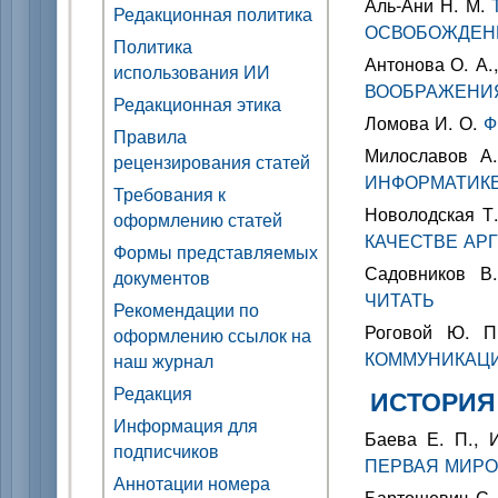
Аль-Ани Н. М.
Редакционная политика
ОСВОБОЖДЕНИ
Политика
Антонова О. А.
использования ИИ
ВООБРАЖЕНИЯ
Редакционная этика
Ломова И. О.
Ф
Правила
Милославов А
рецензирования статей
ИНФОРМАТИКЕ
Требования к
Новолодская Т
оформлению статей
КАЧЕСТВЕ АР
Формы представляемых
Садовников 
документов
ЧИТАТЬ
Рекомендации по
Роговой Ю. 
оформлению ссылок на
КОММУНИКАЦ
наш журнал
Редакция
ИСТОРИЯ
Информация для
Баева Е. П.,
подписчиков
ПЕРВАЯ МИРО
Аннотации номера
Бартошевич С.