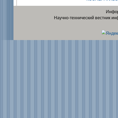
Инфор
Научно-технический вестник ин