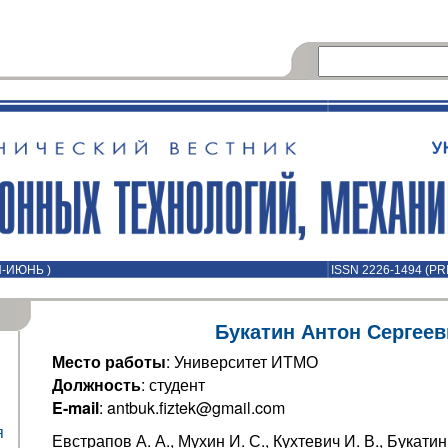
Й-ИЮНЬ )
ISSN 2226-1494 (PR
Букатин Антон Сергеев
Место работы
: Университет ИТМО
Должность
: студент
E-mail
: antbuk.fiztek@gmail.com
я
Евстрапов А. А., Мухин И. С., Кухтевич И. В., Букатин