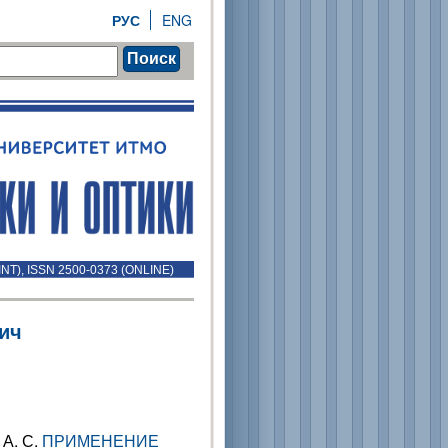
РУС
ENG
Поиск
INT), ISSN 2500-0373 (ONLINE)
ич
 А. С.
ПРИМЕНЕНИЕ