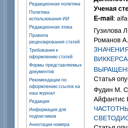
Редакционная политика
Ученая ст
Политика
: ai
E-mail
использования ИИ
Редакционная этика
Гузилова Л.
Правила
Романов А.
рецензирования статей
ЗНАЧЕНИЯ
Требования к
оформлению статей
ВИККЕРСА
Формы представляемых
ВЫРАЩЕН
документов
Статья опу
Рекомендации по
оформлению ссылок на
Фудин М. С.
наш журнал
Айфантис К.
Редакция
ЧАСТОТН
Информация для
подписчиков
СВЕТОДИ
Аннотации номера
Статья опу