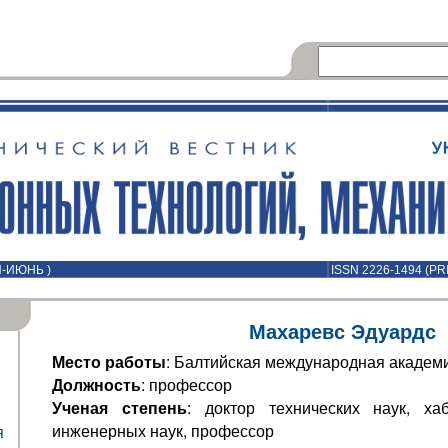
Й-ИЮНЬ )
ISSN 2226-1494 (PR
Махаревс Эдуардс
Место работы
: Балтийская международная академия
Должность
: профессор
Ученая степень
: доктор технических наук, ха
инженерных наук, профессор
я