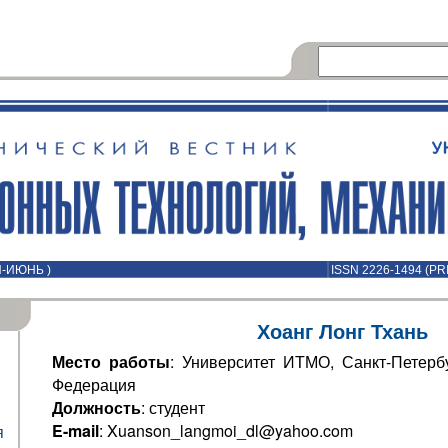
Й-ИЮНЬ )
ISSN 2226-1494 (PR
Хоанг Лонг Тхань
Место работы
: Университет ИТМО, Санкт-Петербу
Федерация
Должность
: студент
E-mail
: Xuanson_langmoi_dl@yahoo.com
я