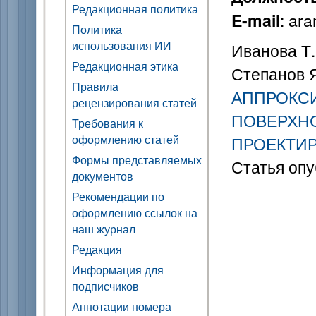
Редакционная политика
: ar
E-mail
Политика
использования ИИ
Иванова Т. 
Редакционная этика
Степанов Я
Правила
АППРОКС
рецензирования статей
ПОВЕРХН
Требования к
оформлению статей
ПРОЕКТИ
Формы представляемых
Статья опу
документов
Рекомендации по
оформлению ссылок на
наш журнал
Редакция
Информация для
подписчиков
Аннотации номера