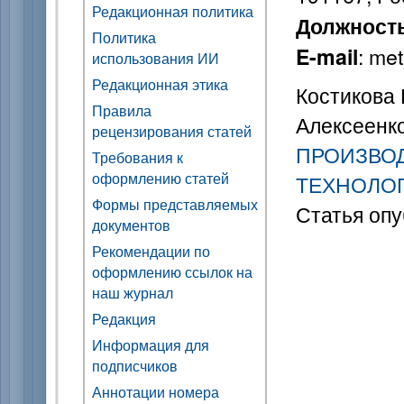
Редакционная политика
Должност
Политика
: me
E-mail
использования ИИ
Редакционная этика
Костикова Е
Правила
Алексеенко
рецензирования статей
ПРОИЗВОД
Требования к
оформлению статей
ТЕХНОЛОГ
Формы представляемых
Статья опу
документов
Рекомендации по
оформлению ссылок на
наш журнал
Редакция
Информация для
подписчиков
Аннотации номера