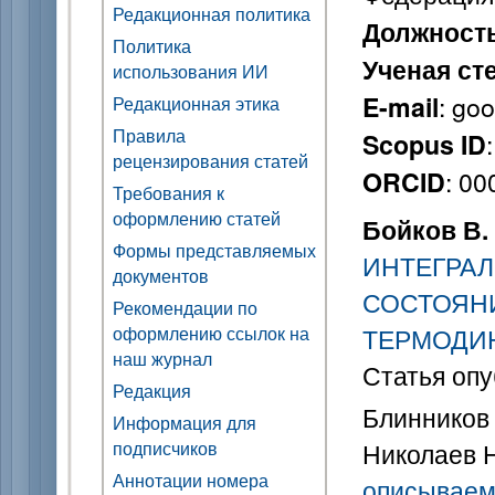
Редакционная политика
Должност
Политика
Ученая ст
использования ИИ
: go
E-mail
Редакционная этика
Правила
Scopus ID
рецензирования статей
: 0
ORCID
Требования к
оформлению статей
Бойков В. 
Формы представляемых
ИНТЕГРА
документов
СОСТОЯН
Рекомендации по
оформлению ссылок на
ТЕРМОДИ
наш журнал
Статья опу
Редакция
Блинников А
Информация для
подписчиков
Николаев Н
Аннотации номера
описываем