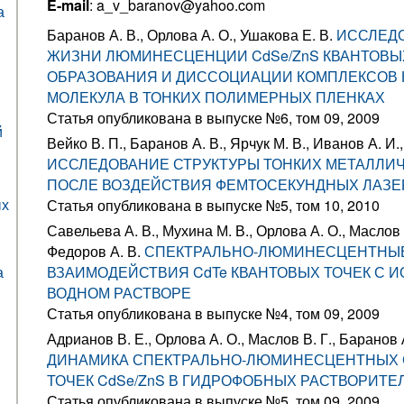
E-mail
: a_v_baranov@yahoo.com
а
Баранов А. В., Орлова А. О., Ушакова Е. В.
ИССЛЕД
ЖИЗНИ ЛЮМИНЕСЦЕНЦИИ CdSe/ZnS КВАНТОВЫХ
ОБРАЗОВАНИЯ И ДИССОЦИАЦИИ КОМПЛЕКСОВ 
МОЛЕКУЛА В ТОНКИХ ПОЛИМЕРНЫХ ПЛЕНКАХ
Статья опубликована в выпуске №6, том 09, 2009
й
Вейко В. П., Баранов А. В., Ярчук М. В., Иванов А. И.,
ИССЛЕДОВАНИЕ СТРУКТУРЫ ТОНКИХ МЕТАЛЛИ
ПОСЛЕ ВОЗДЕЙСТВИЯ ФЕМТОСЕКУНДНЫХ ЛАЗ
ых
Статья опубликована в выпуске №5, том 10, 2010
Савельева А. В., Мухина М. В., Орлова А. О., Маслов В
Федоров А. В.
СПЕКТРАЛЬНО-ЛЮМИНЕСЦЕНТНЫ
а
ВЗАИМОДЕЙСТВИЯ CdTe КВАНТОВЫХ ТОЧЕК С 
ВОДНОМ РАСТВОРЕ
Статья опубликована в выпуске №4, том 09, 2009
Адрианов В. Е., Орлова А. О., Маслов В. Г., Баранов 
ДИНАМИКА СПЕКТРАЛЬНО-ЛЮМИНЕСЦЕНТНЫХ 
ТОЧЕК CdSe/ZnS В ГИДРОФОБНЫХ РАСТВОРИТЕ
Статья опубликована в выпуске №5, том 09, 2009