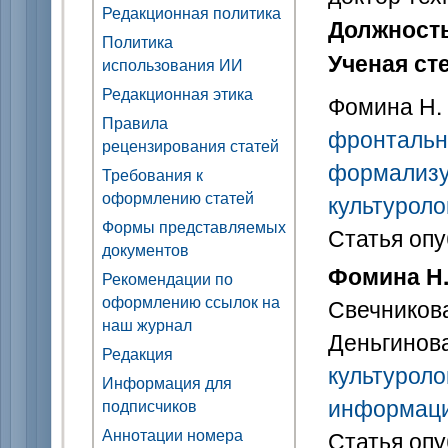
Редакционная политика
Должност
Политика
Ученая ст
использования ИИ
Редакционная этика
Фомина Н. 
Правила
фронтально
рецензирования статей
формализу
Требования к
оформлению статей
культуроло
Формы представляемых
Статья опу
документов
Фомина Н.
Рекомендации по
оформлению ссылок на
Свечникова
наш журнал
Деньгинова
Редакция
культуроло
Информация для
информаци
подписчиков
Аннотации номера
Статья опу