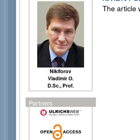
The article
Nikiforov
Vladimir O.
D.Sc., Prof.
Partners