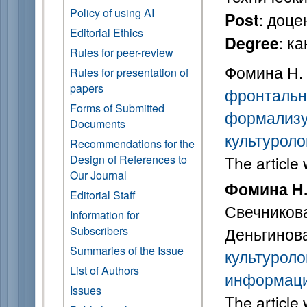
Policy of using AI
: доце
Post
Editorial Ethics
: к
Degree
Rules for peer-review
Фомина Н. 
Rules for presentation of
papers
фронтально
Forms of Submitted
формализу
Documents
культуроло
Recommendations for the
Design of References to
The article
Our Journal
Фомина Н.
Editorial Staff
Свечникова 
Information for
Subscribers
Деньгинова
Summaries of the Issue
культуроло
List of Authors
информаци
Issues
The article