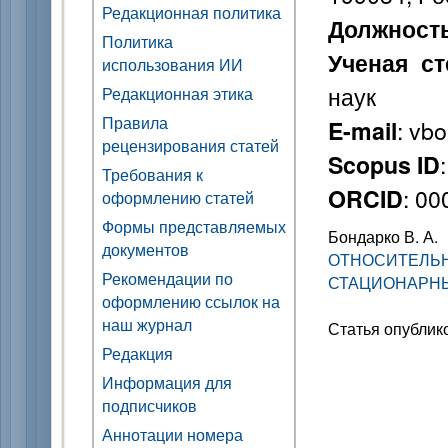
Редакционная политика
Должност
Политика
Ученая ст
использования ИИ
наук
Редакционная этика
Правила
: vb
E-mail
рецензирования статей
Scopus ID
Требования к
: 0
ORCID
оформлению статей
Формы представляемых
Бондарко В. А.
документов
ОТНОСИТЕЛЬ
Рекомендации по
СТАЦИОНАРН
оформлению ссылок на
наш журнал
Статья опублик
Редакция
Информация для
подписчиков
Аннотации номера