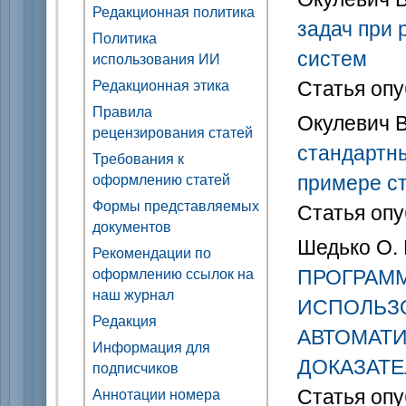
Редакционная политика
задач при
Политика
систем
использования ИИ
Статья опу
Редакционная этика
Правила
Окулевич В
рецензирования статей
стандартны
Требования к
примере ст
оформлению статей
Формы представляемых
Статья опу
документов
Шедько О. 
Рекомендации по
ПРОГРАМ
оформлению ссылок на
наш журнал
ИСПОЛЬЗ
Редакция
АВТОМАТ
Информация для
ДОКАЗАТЕ
подписчиков
Статья опу
Аннотации номера