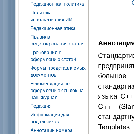
Редакционная политика
Политика
использования ИИ
Редакционная этика
Правила
Аннотаци
рецензирования статей
Требования к
Стандарт
оформлению статей
предпринят
Формы представляемых
большое
документов
Рекомендации по
стандарт
оформлению ссылок на
языка C++
наш журнал
C++ (Sta
Редакция
Информация для
стандарт
подписчиков
Templates 
Аннотации номера