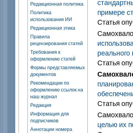
стандартны
Редакционная политика
примере ст
Политика
использования ИИ
Статья опу
Редакционная этика
Самохвало
Правила
использов
рецензирования статей
реального
Требования к
оформлению статей
Статья опу
Формы представляемых
Самохвало
документов
планирова
Рекомендации по
оформлению ссылок на
обеспечен
наш журнал
Статья опу
Редакция
Самохвало
Информация для
подписчиков
целью их п
Аннотации номера