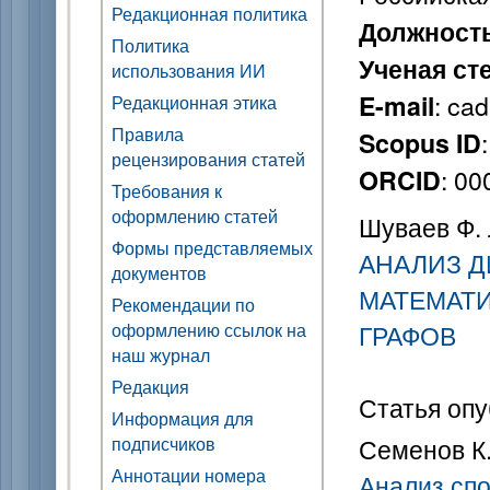
Редакционная политика
Должност
Политика
Ученая ст
использования ИИ
: ca
E-mail
Редакционная этика
Правила
Scopus ID
рецензирования статей
: 0
ORCID
Требования к
оформлению статей
Шуваев Ф. 
Формы представляемых
АНАЛИЗ 
документов
МАТЕМАТ
Рекомендации по
оформлению ссылок на
ГРАФОВ
наш журнал
Редакция
Статья опу
Информация для
подписчиков
Семенов К. 
Аннотации номера
Анализ спо