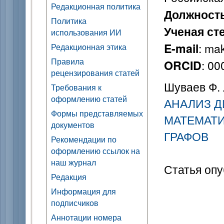
Редакционная политика
Должност
Политика
Ученая ст
использования ИИ
: ma
E-mail
Редакционная этика
Правила
: 0
ORCID
рецензирования статей
Шуваев Ф. 
Требования к
оформлению статей
АНАЛИЗ 
Формы представляемых
МАТЕМАТ
документов
ГРАФОВ
Рекомендации по
оформлению ссылок на
наш журнал
Статья опу
Редакция
Информация для
подписчиков
Аннотации номера