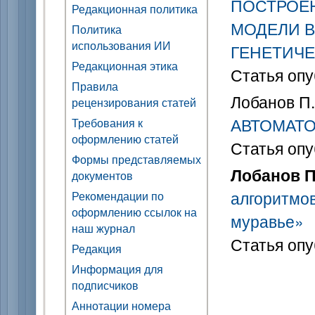
ПОСТРОЕ
Редакционная политика
МОДЕЛИ 
Политика
использования ИИ
ГЕНЕТИЧЕ
Редакционная этика
Статья опу
Правила
Лобанов П.
рецензирования статей
АВТОМАТО
Требования к
оформлению статей
Статья опу
Формы представляемых
Лобанов П.
документов
алгоритмо
Рекомендации по
оформлению ссылок на
муравье»
наш журнал
Статья опу
Редакция
Информация для
подписчиков
Аннотации номера