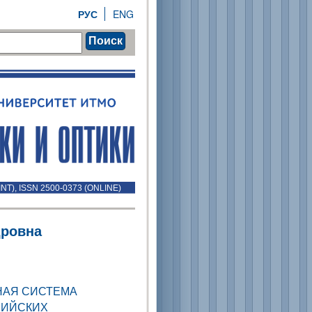
РУС
ENG
Поиск
INT), ISSN 2500-0373 (ONLINE)
дровна
НАЯ СИСТЕМА
СИЙСКИХ