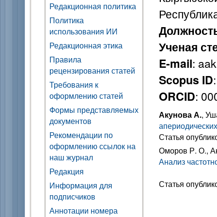
Редакционная политика
Республик
Политика
Должност
использования ИИ
Ученая ст
Редакционная этика
Правила
: aa
E-mail
рецензирования статей
Scopus ID
Требования к
: 0
ORCID
оформлению статей
Формы представляемых
Акунова А.
, Уш
документов
апериодических
Рекомендации по
Статья опублик
оформлению ссылок на
Оморов Р. О., Ак
наш журнал
Анализ частотн
Редакция
Статья опублик
Информация для
подписчиков
Аннотации номера