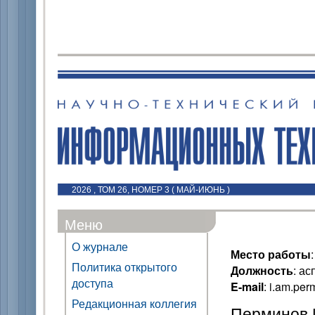
2026 , ТОМ 26, НОМЕР 3 ( МАЙ-ИЮНЬ )
Меню
О журнале
Место работы
Политика открытого
Должность
: ас
доступа
E-mail
: i.am.pe
Редакционная коллегия
Перминов 