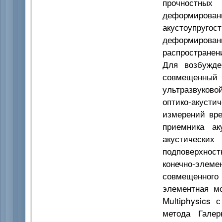
прочностны
деформирован
акустоупруг
деформирова
распространен
Для возбужде
совмещенный 
ультразвуков
оптико-акусти
измерений вре
приемника ак
акустических
подповерхност
конечно-эле
совмещенного 
элементная м
Multiphysics 
метода Галер