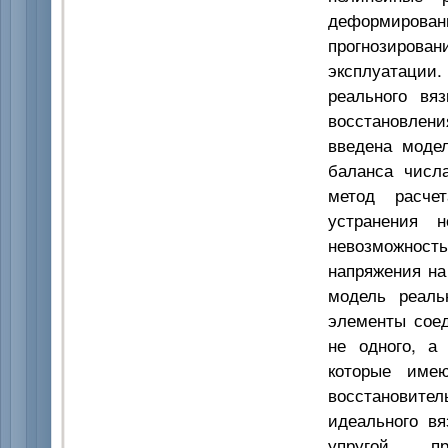
деформирова
прогнозирова
эксплуатации.
реального вя
восстановлени
введена модел
баланса числа
метод расче
устранения н
невозможност
напряжения на
модель реаль
элементы соед
не одного, а 
которые имею
восстановите
идеального вя
упругой пр