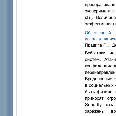
преобразовани
эксперимент с
кГц. Величин
эффективность
Облегченный
использование
Прадипа Г. ., Д
Веб-атаки ис
систем. Атак
конфиденциал
перенаправле
Вредоносные с
в социальных 
быть физическ
приносят огр
Security сказ
заражены вр