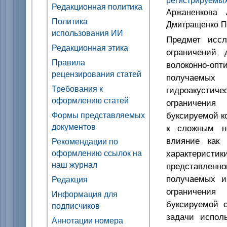
Редакционная политика
Аржаненкова 
Политика
Дмитращенко П
использования ИИ
Предмет иссл
Редакционная этика
ограничений 
Правила
волоконно-оп
рецензирования статей
получаемых
Требования к
гидроакустиче
оформлению статей
ограничения 
буксируемой ко
Формы представляемых
документов
к сложным не
влияние как 
Рекомендации по
характерист
оформлению ссылок на
наш журнал
представленн
получаемых и
Редакция
ограничения
Информация для
буксируемой 
подписчиков
задачи испол
Аннотации номера