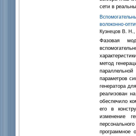
сети в реальн
Вспомогатель
волоконно-опти
Кузнецов В. Н.,
Фазовая мод
вспомогател
характеристик
метод генерац
параллельной 
параметров си
генератора дл
реализован на
обеспечило ко
его в констру
изменение ге
персонально
программное о