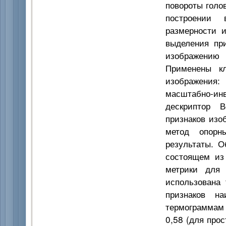
повороты голо
построении 
размерности 
выделения пр
изображению 
Применены кл
изображения: 
масштабно-и
дескриптор В
признаков изо
метод опорн
результаты. О
состоящем из
метрики для 
использована 
признаков на
термограммам 
0,58 (для про