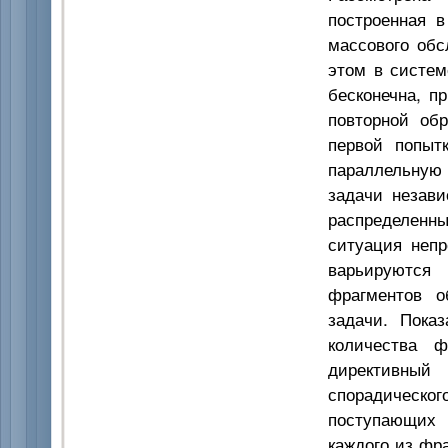
построенная в
массового обс
этом в систем
бесконечна, п
повторной об
первой попыт
параллельную 
задачи незав
распределенн
ситуация непр
варьируются 
фрагментов о
задачи. Показ
количества 
директивны
спорадическ
поступающих 
каждого из фр