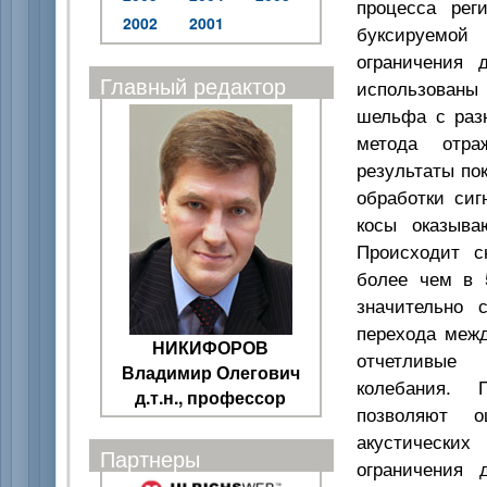
процесса реги
2002
2001
буксируемой
ограничения 
Главный редактор
использованы 
шельфа с раз
метода отра
результаты по
обработки сиг
косы оказыва
Происходит с
более чем в 
значительно 
перехода меж
НИКИФОРОВ
отчетливы
Владимир Олегович
колебания. 
д.т.н., профессор
позволяют о
акустических
Партнеры
ограничения 