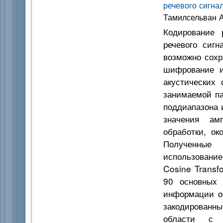
речевого сигна
Тамилсельван А.
Кодирование 
речевого сиг
возможно сохр
шифрование и
акустических
занимаемой п
поддиапазона 
значения ам
обработки, ок
Полученные
использование
Cosine Transf
90 основных 
информации о 
закодированны
области с п