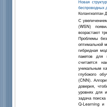
Новая структу
беспроводных д
Колангиаппан Д.
С увеличением
(WSN) появи
возрастают тр
Проблемы без
оптимальной м
гибридная мо
пакетов для 
считается на
уникальным ха
глубокого об
(CNN). Алгор
доверия, что
уровнях для и
задача поиска
Q-Learning и