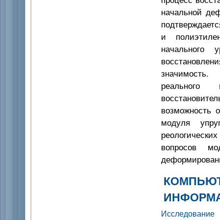
начальной деф
подтверждает
и полиэтиле
начального 
восстанов
значимость.
реального 
восстановит
возможность о
модуля упр
реологически
вопросов мо
деформирован
КОМПЬЮТ
ИНФОРМ
Исследование