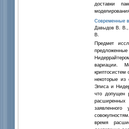
доставки па
моделирования
Современные в
Давыдов В. В., 
В.
Предмет иссл
предложенны
Нидеррай
вариации. М
криптосистем 
некоторые из 
Элиса и Нидер
что допущен 
расширенных
заявленного
совокупностям
время расши