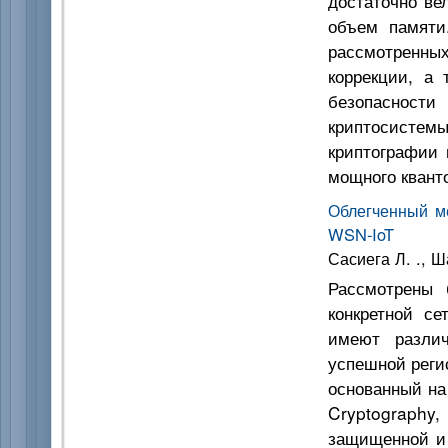
достаточно ве
объем памяти
рассмотренн
коррекции, а 
безопасности
криптосистемы
криптографии 
мощного квант
Облегченный м
WSN-IoT
Сасиега Л. ., Ш
Рассмотрены 
конкретной се
имеют разли
успешной регис
основанный на
Cryptography,
защищенной и 