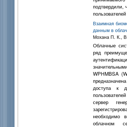
подтвердили, 
пользователей
Взаимная биом
данным в облач
Мохана П. К., В
Облачные сис
ряд преимуще
аутентифика
значительными
WPHMBSA (Whir
предназначена
доступа к д
пользователе
сервер ген
зарегистриров
необходимо 
облачном с