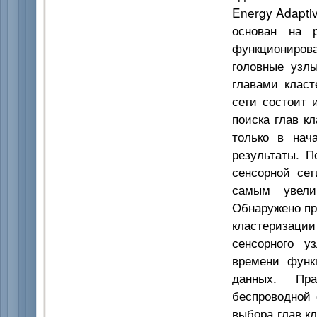
Energy Adapti
основан на 
функциониров
головные узлы
главами клас
сети состоит 
поиска глав к
только в нач
результаты. П
сенсорной се
самым увелич
Обнаружено пр
кластеризации
сенсорного у
времени функ
данных. Пра
беспроводной 
выбора глав к