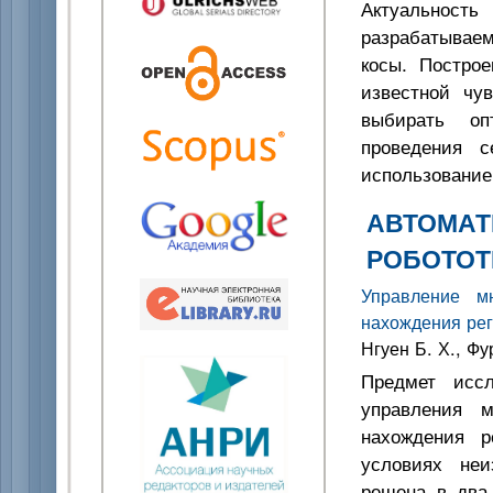
Актуальность
разрабатывае
косы. Построе
известной чув
выбирать оп
проведения с
использование
АВТОМАТ
РОБОТОТ
Управление м
нахождения ре
Нгуен Б. Х., Фу
Предмет иссл
управления м
нахождения р
условиях неи
решена в два 