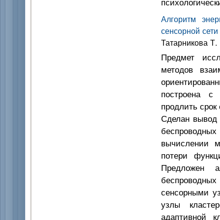
психологическ
Алгоритм энер
сенсорной сети
Татарникова Т. 
Предмет иссл
методов взаи
ориентированны
построена с 
продлить срок
Сделан вывод 
беспроводных 
вычислении м
потери функц
Предложен а
беспроводных 
сенсорными у
узлы класте
адаптивной к