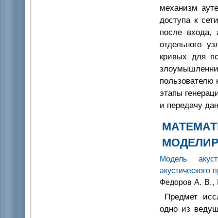
механизм ауте
доступа к сет
после входа, 
отдельного у
кривых для по
злоумышлен
пользователю 
этапы генераци
и передачу да
МАТЕМАТ
МОДЕЛИ
Модель акуст
акустического 
Федоров А. В., 
Предмет иссл
одно из ведущ