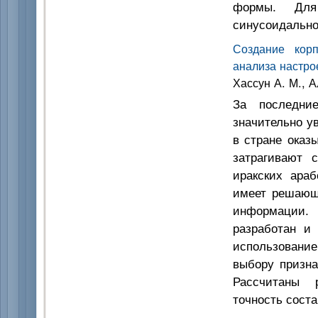
формы. Для 
синусоидально
Создание корп
анализа настро
Хассун А. М., А
За последние
значительно у
в стране оказ
затрагивают 
иракских араб
имеет решающе
информации.
разработан и
использовани
выбору призна
Рассчитаны 
точность сост