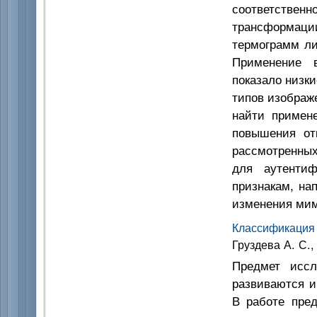
соответствен
трансформац
термограмм ли
Применение в
показало низк
типов изображ
найти примен
повышения от
рассмотренных
для аутенти
признакам, нап
изменения мим
Классификация 
Груздева А. С.
Предмет иссл
развиваются и
В работе пре