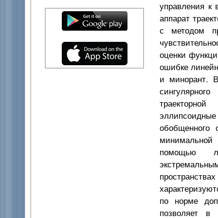
управления к 
аппарат траек
с методом пр
чувствительн
оценки функци
ошибке линейн
и минорант. 
сингулярног
траекторной
эллипсоидны
обобщенного 
минимальной 
помощью ле
экстремальн
пространствах
характеризуют
по норме доп
позволяет в 