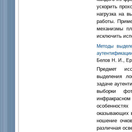
ускорить прох
нагрузка на 
работы. Приме
механизмы пл
исключить исп
Методы выделе
аутентификации
Белов Н. И., Ер
Предмет исс
выделения ло
задаче аутент
выборки фо
инфракрасно
особенност
оказывающих в
ношение очков
различная осв