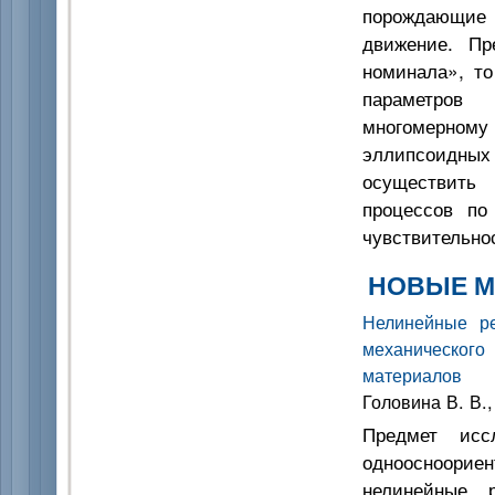
порождающие 
движение. Пр
номинала», то
параметров
многомерном
эллипсоидных 
осуществить
процессов по
чувствительно
НОВЫЕ М
Нелинейные ре
механическог
материалов
Головина В. В.
Предмет иссл
одноосноориен
нелинейные 