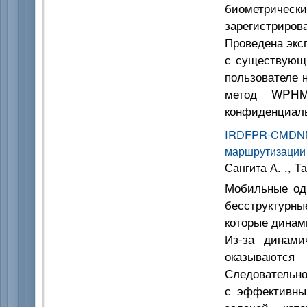
биометрическ
зарегистриров
Проведена экс
с существующ
пользователе 
метод WPHM
конфиденциаль
IRDFPR-CMDN
маршрутизации
Сангита А. ., Та
Мобильные од
бесструктурны
которые динам
Из-за динами
оказываются
Следовательно
с эффективны