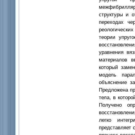
межфибрилляр
структуры и о
переходах че
реологических
теории упруг
восстановлени
уравнения вяз
материалов в
который замен
модель парал
объяснение за
Предложена пр
тела, в котор
Получено опр
восстановлен
легко интег
представляет 
процесс восст