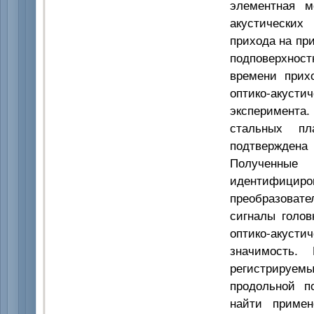
элементная м
акустических
прихода на пр
подповерхнос
времени прих
оптико-акуст
эксперимента
стальных пл
подтвержден
Полученные 
идентифициро
преобразоват
сигналы голов
оптико-аку
значимость.
регистрируемы
продольной п
найти примен