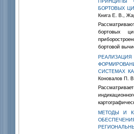
ПРИНЦИПЫ О
БОРТОВЫХ Ц
Книга Е. В., Жа
Рассматриваю
бортовых ц
приборострое
бортовой вычи
РЕАЛИЗАЦИ
ФОРМИРОВА
СИСТЕМАХ К
Коновалов П. В.
Рассматривае
индикационно
картографичес
МЕТОДЫ И К
ОБЕСПЕЧЕ
РЕГИОНАЛЬН