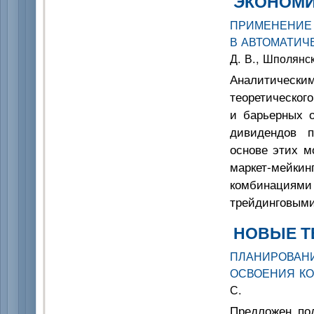
ЭКОНОМИ
ПРИМЕНЕНИЕ
В АВТОМАТИЧ
Д. В., Шполянс
Аналитическ
теоретическог
и барьерных о
дивидендов п
основе этих м
маркет-мейки
комбинациями
трейдинговым
НОВЫЕ Т
ПЛАНИРОВАН
ОСВОЕНИЯ К
С.
Предложен под