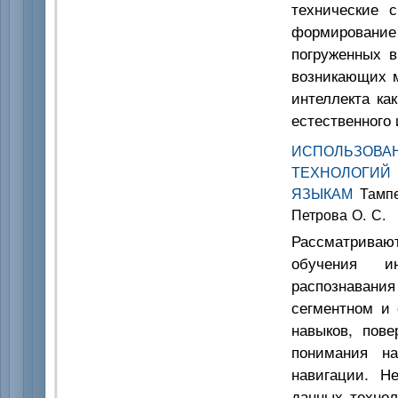
технические 
формировани
погруженных в
возникающих 
интеллекта ка
естественного 
ИСПОЛЬЗОВ
ТЕХНОЛОГИ
ЯЗЫКАМ
Тампел
Петрова О. С.
Рассматрива
обучения ин
распознавания
сегментном и 
навыков, пове
понимания н
навигации. Н
данных технол