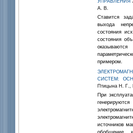
УПРАВЛЕНИЯ
А. В.
Ставится зад
выхода непр
состояния исх
состояния объ
оказываются
параметриче
примером.
ЭЛЕКТРОМАГ
СИСТЕМ: ОС
Птицына Н. Г., 
При эксплуата
генерируют
электромагни
электромагнит
источников ма
обобщение 