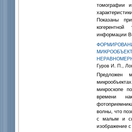
томографии и
характеристик
Показаны пр
когерентной 
информации В-
ФОРМИРОВ
МИКРООБЪЕК
НЕРАВНОМЕР
Гуров И. П., Ло
Предложен м
микрообъекта
микроскопе п
времени нак
фотоприемника
волны, что по
с малым и си
изображение с