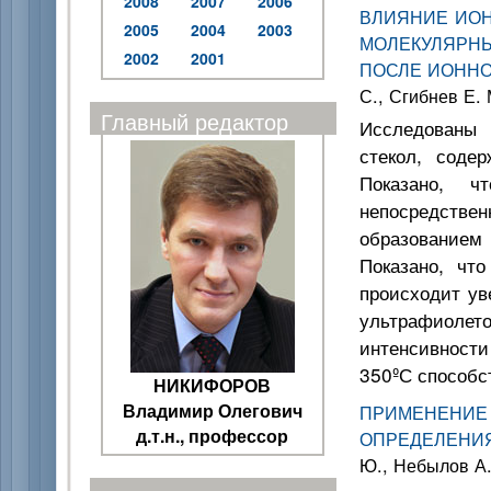
2008
2007
2006
ВЛИЯНИЕ ИО
2005
2004
2003
МОЛЕКУЛЯРНЫ
2002
2001
ПОСЛЕ ИОННО
С., Сгибнев Е. 
Главный редактор
Исследованы
стекол, соде
Показано, ч
непосредстве
образованием
Показано, чт
происходит у
ультрафиоле
интенсивности
350ºС способс
НИКИФОРОВ
Владимир Олегович
ПРИМЕНЕН
д.т.н., профессор
ОПРЕДЕЛЕНИЯ
Ю., Небылов А.