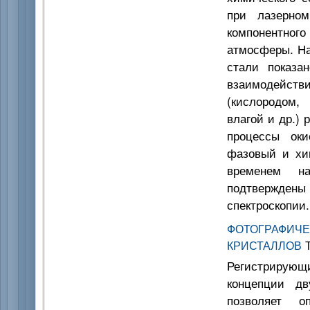
при лазерно
компонентног
атмосферы. На
стали показа
взаимодейств
(кислородом,
влагой и др.) 
процессы оки
фазовый и хим
временем на
подтвержден
спектроскопии.
ФОТОГРАФИ
КРИСТАЛЛОВ
Т
Регистрирующ
концепции дв
позволяет о