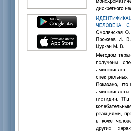
монохромати
дискретного н
ИДЕНТИФИКА
ЧЕЛОВЕКА, С
Смолянская О. 
Прожеев И. В.
Цуркан М. В.
Методом тераг
получены спе
аминокислот 
спектральных
Показано, что
аминокислоты:
гистидин. ТГц
колебательны
реакциями, пр
в коже челов
других хара