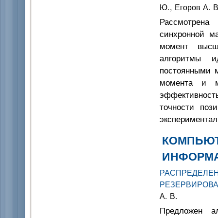
Ю., Егоров А. В
Рассмотрена 
синхронной м
момент высш
алгоритмы и
постоянными м
момента и м
эффективност
точности поз
экспериментал
КОМПЬЮТ
ИНФОРМ
РАСПРЕДЕ
РЕЗЕРВИРОВ
А. В.
Предложен ал