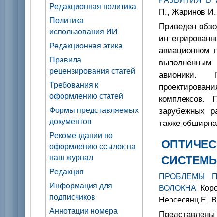
Редакционная политика
П., Жаринов И.
Политика
Приведен обзо
использования ИИ
интегрирован
Редакционная этика
авиационном п
Правила
выполненным
рецензирования статей
авионики. 
Требования к
проектировани
оформлению статей
комплексов. 
Формы представляемых
зарубежных ра
документов
также обширна
Рекомендации по
ОПТИЧЕС
оформлению ссылок на
наш журнал
СИСТЕМЫ
Редакция
ПРОБЛЕМЫ П
Информация для
ВОЛОКНА
Короб
подписчиков
Нерсесянц Е. В
Аннотации номера
Представлен