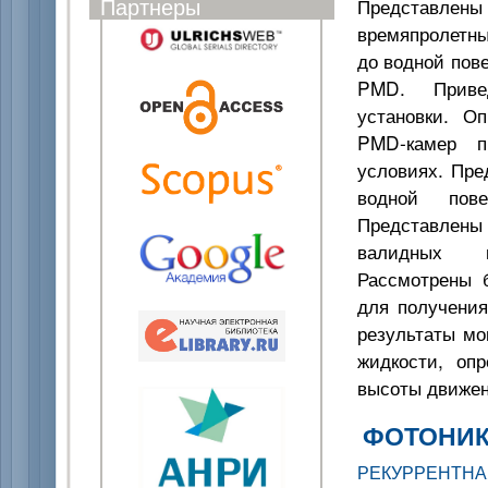
Партнеры
Представлены
времяпролетны
до водной пов
PMD. Привед
установки. О
PMD-камер п
условиях. Пре
водной пов
Представлены
валидных п
Рассмотрены 
для получения
результаты мо
жидкости, оп
высоты движен
ФОТОНИК
РЕКУРРЕНТ