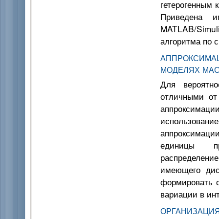
гетерогенным 
Приведена и
MATLAB/Simul
алгоритма по 
АППРОКСИМ
МОДЕЛЯХ МА
Для вероятно
отличными от
аппроксимац
использован
аппроксимаци
единицы пре
распределени
имеющего дис
формировать 
вариации в инт
ОРГАНИЗАЦИ