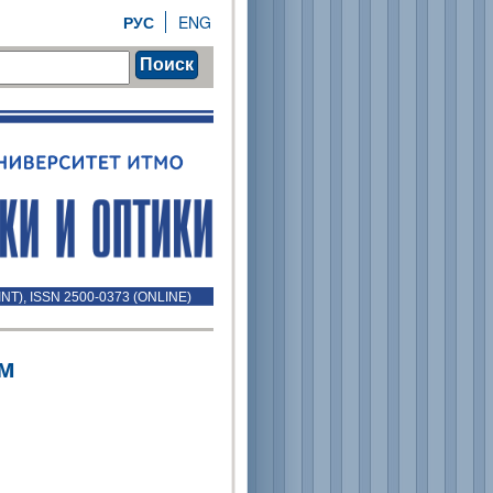
РУС
ENG
Поиск
INT), ISSN 2500-0373 (ONLINE)
м