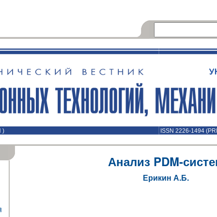
 )
ISSN 2226-1494 (PR
Анализ PDM-систе
Ерикин А.Б.
я