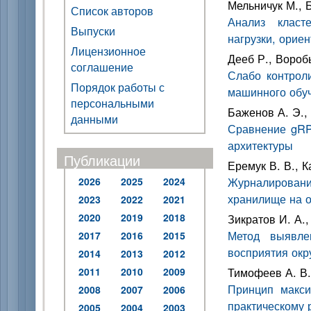
Мельничук М., 
Список авторов
Анализ класт
Выпуски
нагрузки, орие
Лицензионное
Дееб Р., Вороб
соглашение
Слабо контрол
Порядок работы с
машинного обуч
персональными
Баженов А. Э.,
данными
Сравнение gR
архитектуры
Публикации
Еремук В. В., К
Журналирован
2026
2025
2024
хранилище на о
2023
2022
2021
2020
2019
2018
Зикратов И. А.,
Метод выявле
2017
2016
2015
восприятия ок
2014
2013
2012
Тимофеев А. В.
2011
2010
2009
Принцип макси
2008
2007
2006
практическому 
2005
2004
2003