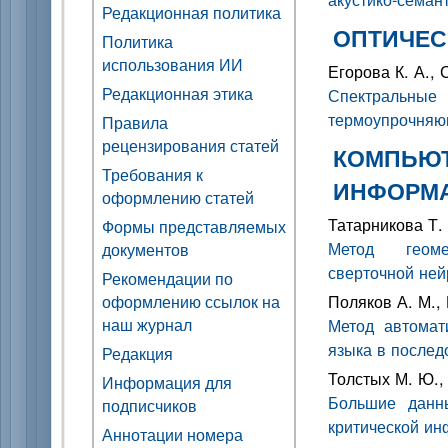
Редакционная политика
ОПТИЧЕС
Политика
использования ИИ
Егорова К. А., 
Редакционная этика
Спектральные 
термоупрочняю
Правила
рецензирования статей
КОМПЬЮТ
Требования к
ИНФОРМ
оформлению статей
Татарникова Т. 
Формы представляемых
Метод геомет
документов
сверточной ней
Рекомендации по
Поляков А. М.,
оформлению ссылок на
наш журнал
Метод автомат
языка в послед
Редакция
Толстых М. Ю.,
Информация для
Большие данны
подписчиков
критической и
Аннотации номера