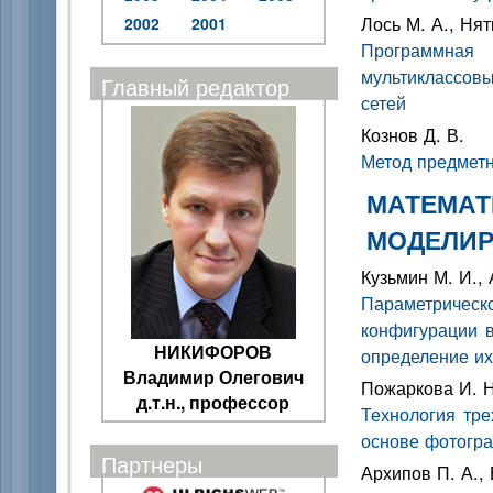
Лось М. А., Нят
2002
2001
Программна
мультиклассов
Главный редактор
сетей
Кознов Д. В.
Метод предметн
МАТЕМАТ
МОДЕЛИ
Кузьмин М. И., 
Параметрическ
конфигурации 
НИКИФОРОВ
определение и
Владимир Олегович
Пожаркова И. Н
д.т.н., профессор
Технология тре
основе фотогр
Партнеры
Архипов П. А., 