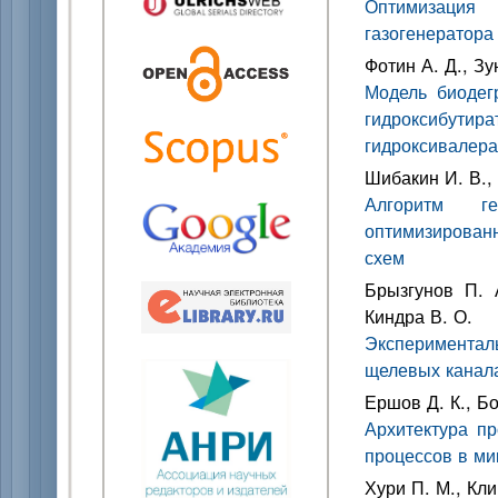
Оптимизация
газогенератора
Фотин А. Д., Зу
Модель биодег
гидроксибут
гидроксивалера
Шибакин И. В.,
Алгоритм ге
оптимизирован
схем
Брызгунов П. 
Киндра В. О.
Экспериментал
щелевых канал
Ершов Д. К., Б
Архитектура п
процессов в ми
Хури П. М., Кли