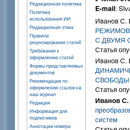
Редакционная политика
: SI
E-mail
Политика
использования ИИ
Иванов С. 
Редакционная этика
РЕЖИМОВ
Правила
С ДВУМЯ
рецензирования статей
Статья опу
Требования к
оформлению статей
Иванов С. 
Формы представляемых
ДИНАМИЧ
документов
СВОБОДЫ
Рекомендации по
оформлению ссылок на
Статья опу
наш журнал
Иванов С. 
Редакция
преобразо
Информация для
подписчиков
систем
Аннотации номера
Статья опу