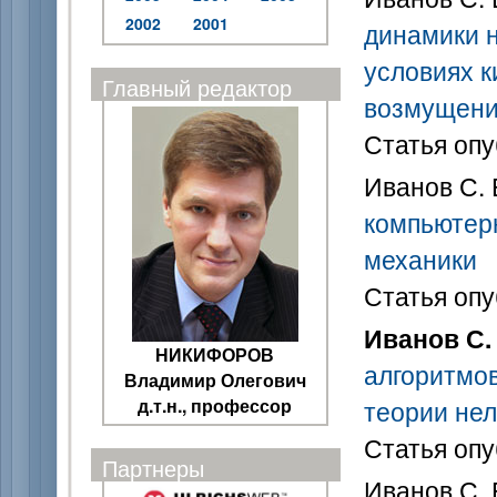
2002
2001
динамики 
условиях 
Главный редактор
возмущен
Статья опу
Иванов С. 
компьютер
механики
Статья опу
Иванов С. 
НИКИФОРОВ
алгоритмо
Владимир Олегович
д.т.н., профессор
теории нел
Статья опу
Партнеры
Иванов С. 