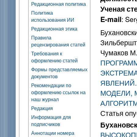
Редакционная политика
Ученая ст
Политика
: Se
E-mail
использования ИИ
Редакционная этика
Бухановский
Правила
Зильберште
рецензирования статей
Чумаков М
Требования к
оформлению статей
ПРОГРАМ
Формы представляемых
ЭКСТРЕМ
документов
ЯВЛЕНИЙ.
Рекомендации по
МОДЕЛИ, 
оформлению ссылок на
наш журнал
АЛГОРИТ
Редакция
Статья опу
Информация для
Бухановск
подписчиков
Аннотации номера
ВЫСОКОП