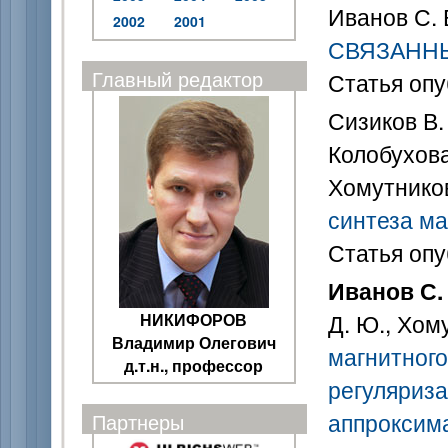
Иванов С. 
2002
2001
СВЯЗАНН
Главный редактор
Статья опу
Сизиков В. 
Колобухова 
Хомутников
синтеза ма
Статья опу
Иванов С. 
Д. Ю., Хом
НИКИФОРОВ
Владимир Олегович
магнитног
д.т.н., профессор
регуляриза
аппроксим
Партнеры