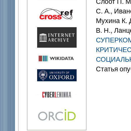
Слоот П. М.
С. А., Иван
Мухина К. Д
В. Н., Ланц
СУПЕРКО
КРИТИЧЕС
СОЦИАЛЬ
Статья опу