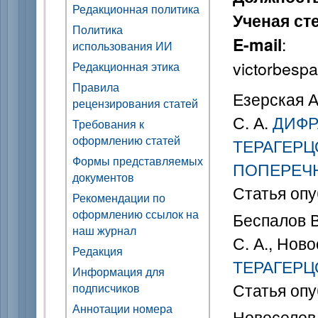
Редакционная политика
Ученая ст
Политика
: 
E-mail
использования ИИ
victorbesp
Редакционная этика
Правила
Езерская А.
рецензирования статей
С. А.
ДИФР
Требования к
оформлению статей
ТЕРАГЕРЦ
Формы представляемых
ПОПЕРЕЧ
документов
Статья опу
Рекомендации по
оформлению ссылок на
Беспалов В.
наш журнал
С. А., Ново
Редакция
ТЕРАГЕРЦ
Информация для
Статья опу
подписчиков
Аннотации номера
Новоселов 