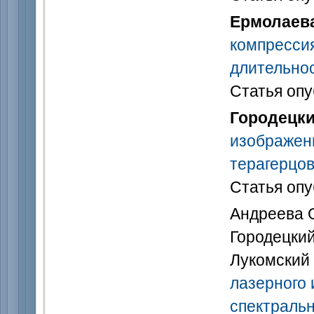
Ермолаева
компресси
длительно
Статья опу
Городецки
изображен
терагерцов
Статья опу
Андреева О.
Городецкий
Лукомский 
лазерного 
спектраль