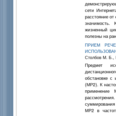
демонстрирую
сети Интерне
расстояние от 
значимость. 
жизненный ци
полезны на ра
ПРИЕМ РЕЧ
ИСПОЛЬЗОВА
Столбов М. Б., 
Предмет исс
дистанционн
обстановке с
(МР2). К наст
применение 
рассмотрения
суммирования
МР2 в частот