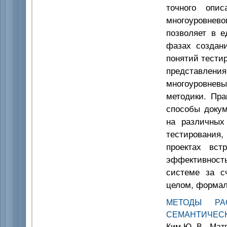
точного опис
многоуровне
позволяет в е
фазах создан
понятий тести
представлени
многоуровнев
методики. Пра
способы докум
на различных
тестирования
проектах вст
эффективност
системе за сч
целом, формал
МЕТОДЫ РА
СЕМАНТИЧЕС
Ким Ю. В., Матв