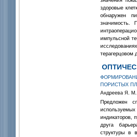
здоровые клет
обнаружен пи
значимость. 
интраопераци
импульсной те
исследовани
терагерцовом д
ОПТИЧЕС
ФОРМИРОВАН
ПОРИСТЫХ ПЛ
Андреева Я. М.
Предложен сп
используемых
индикаторов, 
друга барье
структуры в 