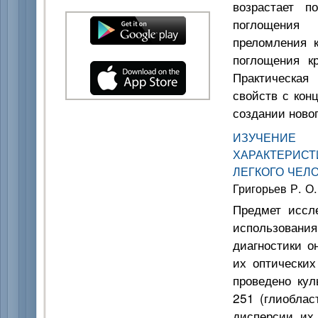
возрастает п
поглощения 
преломления 
поглощения к
Практическая
свойств с кон
создании новог
ИЗУЧЕНИЕ 
ХАРАКТЕРИС
ЛЕГКОГО ЧЕЛ
Григорьев Р. О.
Предмет иссл
использования
диагностики о
их оптических
проведено кул
251 (глиоблас
дисперсии их