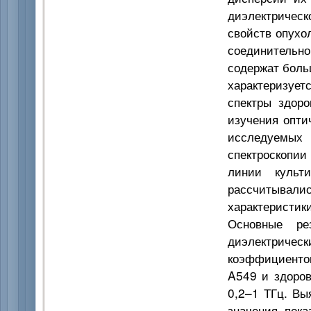
диэлектричес
свойств опухо
соединительно
содержат боль
характеризуе
спектры здоро
изучения опти
исследуемых 
спектроскопи
линии культи
рассчитывали
характеристи
Основные ре
диэлектриче
коэффициенто
A549 и здоров
0,2–1 ТГц. Вы
значения пок