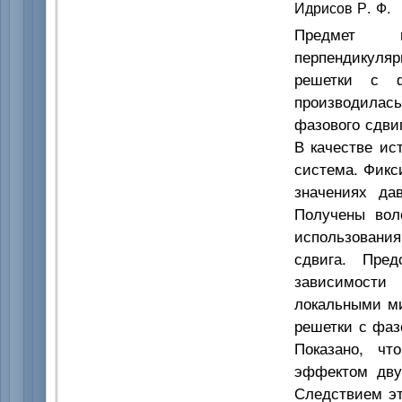
Идрисов Р. Ф.
Предмет ис
перпендикуляр
решетки с ф
производилас
фазового сдви
В качестве ис
система. Фикс
значениях да
Получены вол
использовани
сдвига. Пред
зависимости
локальными ми
решетки с фаз
Показано, чт
эффектом дву
Следствием эт