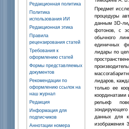
Редакционная политика
Предмет иссле
Политика
процедуры ав
использования ИИ
данным 3D-лид
Редакционная этика
фотонов, с э
Правила
обычного лин
рецензирования статей
единичных фо
Требования к
лидары по цел
оформлению статей
пространств
Формы представляемых
производитель
документов
массогабарит
лидаров, кажд
Рекомендации по
оформлению ссылок на
только ее коо
наш журнал
координатами 
рельеф пов
Редакция
зондирующего 
Информация для
данных для к
подписчиков
изображения 3
Аннотации номера