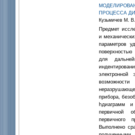
МОДЕЛИРОВ
ПРОЦЕССА Д
Кузьмичев М. В.
Предмет иссл
и механически
параметров у
поверхностью 
для дальней
индентирован
электронной 
возможност
неразрушающе
прибора, безо
hдиаграмм и
первичной о
первичного п
Выполнено сра
полученными 