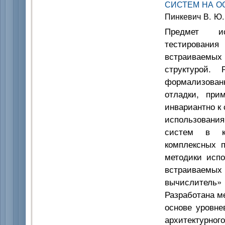
СИСТЕМ НА О
Пинкевич В. Ю.
Предмет ис
тестировани
встраиваемых
структурой.
формализован
отладки, при
инвариантно к
использовани
систем в ка
комплексных п
методики испо
встраиваемы
вычислитель»
Разработана м
основе уровне
архитектурно