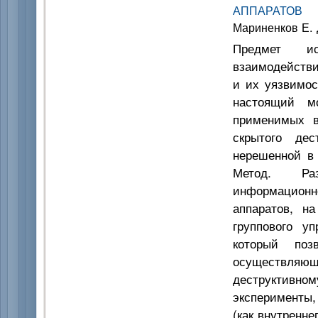
АППАРАТОВ
Мариненков Е. Д
Предмет ис
взаимодействи
и их уязвимос
настоящий м
применимых в
скрытого дес
нерешенной в 
Метод. Раз
информационн
аппаратов, на
группового у
который поз
осуществляющ
деструктивн
эксперименты,
(как внутренне