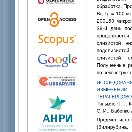
обработки. Пр
Вт, tp = 100 м
200±50 микроп
28-й день по
продолжается
слизистой ни
подслизистой
слизистой со
Полученные р
по реконструк
ИССЛЕДОВАН
ИЗМЕНЕНИ
ТЕРАГЕРЦОВО
Тяньмяо Ч. ., 
С. И., Бабенко 
Предмет иссле
(билирубина,