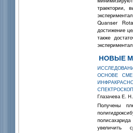
минимизирую
траектории, 
эксперимента
Quanser Rota
достижение це
также достат
эксперимента
НОВЫЕ М
ИССЛЕДОВАН
ОСНОВЕ СМЕ
ИНФРАКРА
СПЕКТРОСКО
Глазачева Е. Н.
Получены пл
полигидрокси
полисахарида 
увеличить 