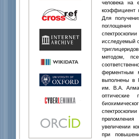
человека на 
коэффициент п
Для получени
поглощения
спектроскопии
исследуемый о
триглицеридо
методом, пс
соответствен
ферментным м
выполнены в 
им. В.А. Алм
оптические 
биохимическ
спектроскопи
преломления
увеличении ко
при повышени