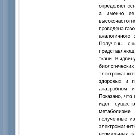
определяет ос
а именно ее 
высокочастотн
проведена газо
аналогичного 
Получены сни
представляющи
ткани. Выдвин
биологическ
электромагн
здоровых и п
анаэробном и
Показано, что
идет сущест
метаболизме
полученные из
электромагнитн
нормальных тк