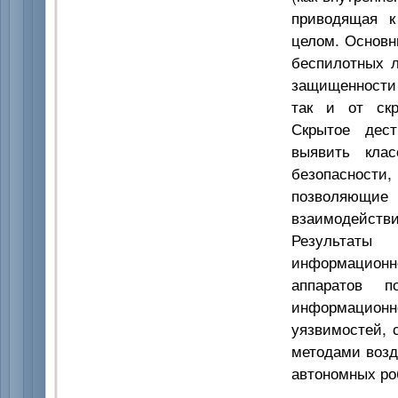
приводящая к
целом. Основн
беспилотных л
защищенности 
так и от скр
Скрытое дест
выявить клас
безопасности,
позволяющи
взаимодейст
Результаты
информационн
аппаратов п
информацион
уязвимостей, 
методами возд
автономных ро