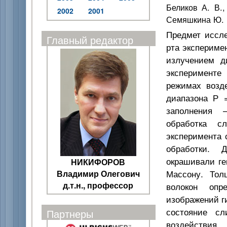
Беликов А. В.,
2002
2001
Семяшкина Ю. В
Предмет иссле
Главный редактор
рта экспериме
излучением д
эксперименте
режимах возде
диапазона Р 
заполнения 
обработка с
эксперимента 
обработки. 
окрашивали ге
НИКИФОРОВ
Массону. Тол
Владимир Олегович
д.т.н., профессор
волокон опр
изображений ги
состояние сл
Партнеры
воздействия