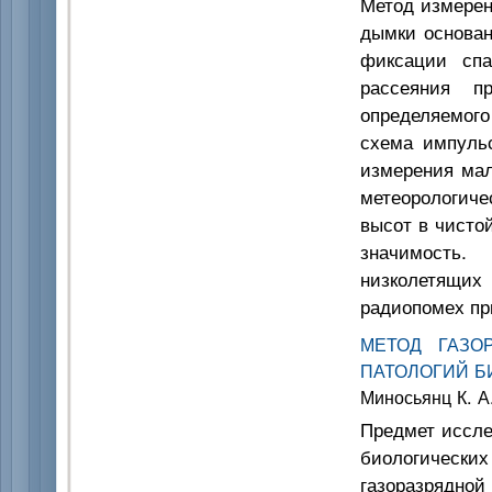
Метод измерен
дымки основан
фиксации спа
рассеяния п
определяемого
схема импульс
измерения мал
метеорологич
высот в чисто
значимость
низколетящи
радиопомех пр
МЕТОД ГАЗО
ПАТОЛОГИЙ Б
Миносьянц К. А.
Предмет иссле
биологически
газоразрядно