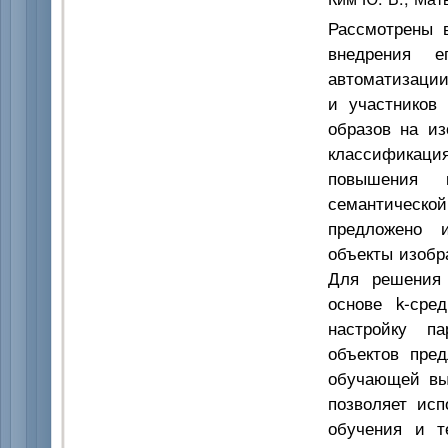
Рассмотрены 
внедрения 
автоматизации
и участников
образов на из
классификаци
повышения 
семантической
предложено и
объекты изобр
Для решения 
основе k-сре
настройку па
объектов пре
обучающей вы
позволяет ис
обучения и т