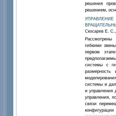
решения пров
решением, осн
УПРАВЛЕНИЕ
ВРАЩАТЕЛЬНЫ
Скосарев Е. С.
Рассмотрены 
гибкими звень
первом этап
предполагаем
системы с ги
размерность 
моделировани
системы и дал
и управления 
управления, п
связи перемещ
конфигурац