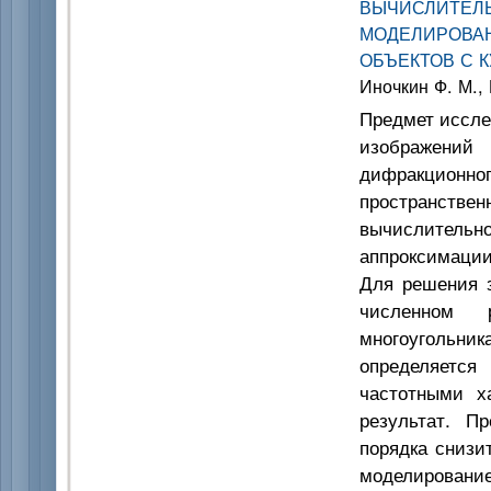
ВЫЧИСЛИТЕ
МОДЕЛИРОВА
ОБЪЕКТОВ С 
Иночкин Ф. М.,
Предмет иссле
изображений
дифракционно
пространств
вычислитель
аппроксимации
Для решения з
численном р
многоугольник
определяетс
частотными х
результат. П
порядка снизи
моделирование