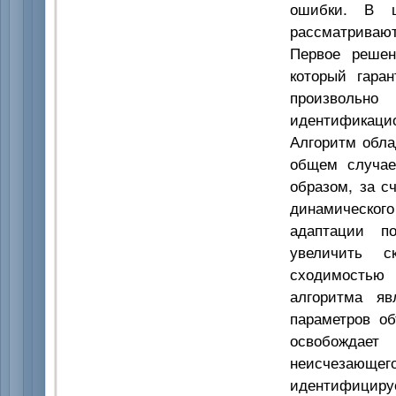
ошибки. В ц
рассматривают
Первое решен
который гара
произвольно
идентификацио
Алгоритм обла
общем случае
образом, за с
динамического
адаптации п
увеличить с
сходимостью
алгоритма яв
параметров об
освобождает
неисчезаю
идентифициру