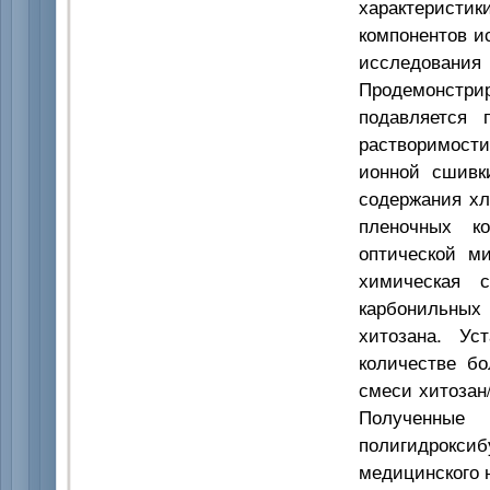
характеристи
компонентов и
исследования
Продемонстри
подавляется 
растворимости
ионной сшивк
содержания хл
пленочных к
оптической ми
химическая 
карбонильных
хитозана. Ус
количестве б
смеси хитозан
Полученн
полигидрокси
медицинского 