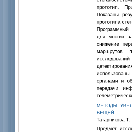
прототип. Пр
Показаны резу
прототипа сте
Программный 
для многих з
снижение пер
маршрутов п
исследований
детектирован
использованы
органами и о
передачи инф
телеметрическо
МЕТОДЫ УВЕ
ВЕЩЕЙ
Татарникова Т.
Предмет иссл