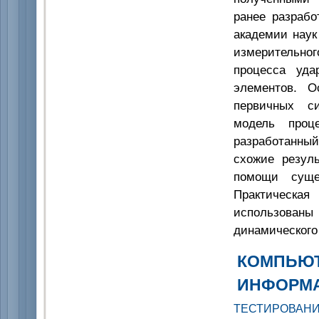
ранее разрабо
академии наук
измерительног
процесса уда
элементов. О
первичных си
модель проце
разработанны
схожие резул
помощи сущес
Практическа
использованы
динамического
КОМПЬЮТ
ИНФОРМ
ТЕСТИРОВАН