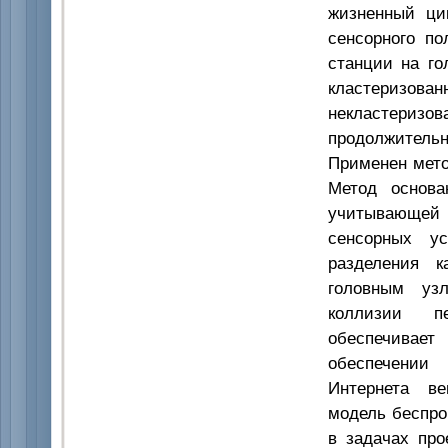
жизненный ци
сенсорного п
станции на го
кластеризова
некластери
продолжитель
Применен мето
Метод основа
учитывающей 
сенсорных ус
разделения к
головным узл
коллизии п
обеспечивает
обеспечении
Интернета ве
модель беспро
в задачах про