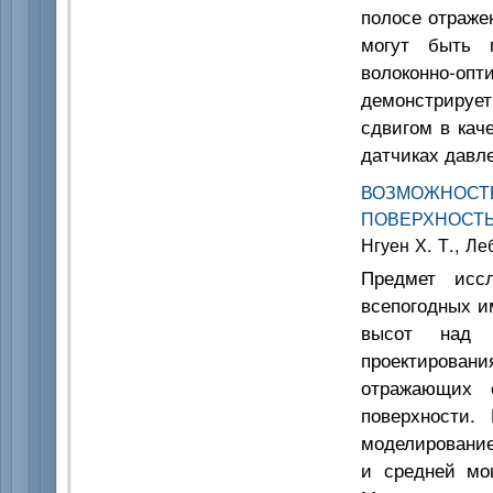
полосе отраже
могут быть п
волоконно-опт
демонстрирует
сдвигом в кач
датчиках давл
ВОЗМОЖНОС
ПОВЕРХНОСТЬ
Нгуен Х. Т., Ле
Предмет иссл
всепогодных и
высот над м
проектирова
отражающих 
поверхности.
моделирование
и средней мощ