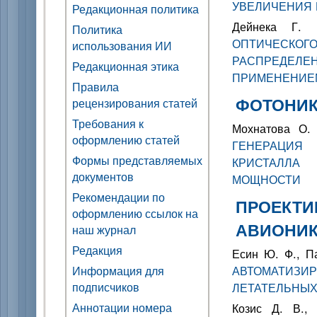
УВЕЛИЧЕНИЯ 
Редакционная политика
Дейнека Г.
Политика
ОПТИЧЕС
использования ИИ
РАСПРЕДЕ
Редакционная этика
ПРИМЕНЕНИЕМ
Правила
ФОТОНИК
рецензирования статей
Требования к
Мохнатова О. 
оформлению статей
ГЕНЕРАЦИЯ
Формы представляемых
КРИСТАЛЛА
документов
МОЩНОСТИ
Рекомендации по
ПРОЕКТИ
оформлению ссылок на
АВИОНИ
наш журнал
Редакция
Есин Ю. Ф., П
АВТОМАТИЗИР
Информация для
подписчиков
ЛЕТАТЕЛЬНЫХ
Аннотации номера
Козис Д. В.