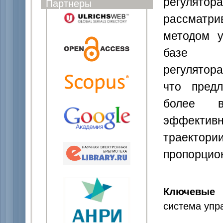
регулят
Партнеры
рассматри
методом у
базе пр
регулятор
что предл
более в
эффекти
траекто
пропорцио
Ключевые 
система упр