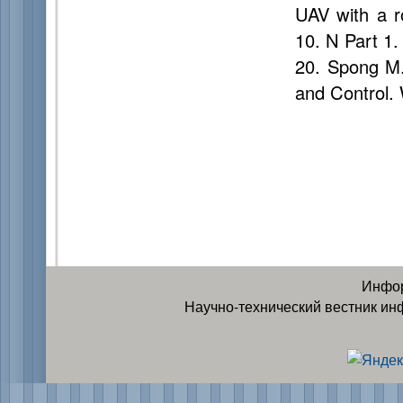
UAV with a r
10. N Part 1.
20. Spong M.
and Control. 
Инфор
Научно-технический вестник ин