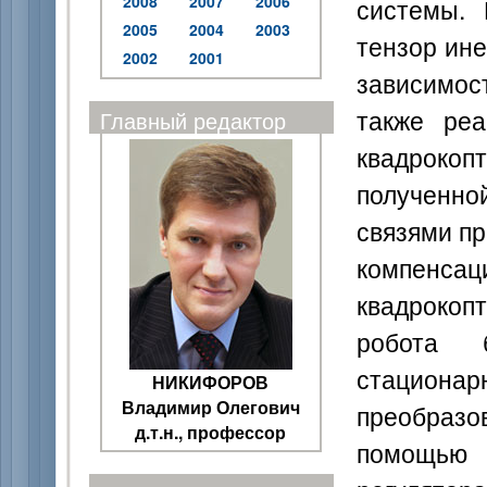
2008
2007
2006
системы.
2005
2004
2003
тензор ин
2002
2001
зависимост
также ре
Главный редактор
квадроко
полученно
связями п
компенс
квадрокопт
робота 
стацио
НИКИФОРОВ
Владимир Олегович
преобраз
д.т.н., профессор
помощью 