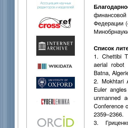
Благодарно
финансовой
Федерации (
Минобрнауки
Список лит
1. Chettibi 
aerial robot
Batna, Algeri
2. Mokhtari 
Euler angles
unmanned aer
Conference o
2359–2366.
3. Грицен