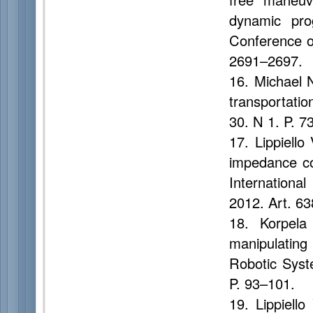
dynamic pro
Conference o
2691–2697.
16. Michael 
transportatio
30. N 1. P. 7
17. Lippiello
impedance co
Internationa
2012. Art. 6
18. Korpel
manipulating 
Robotic Syst
P. 93–101.
19. Lippiell