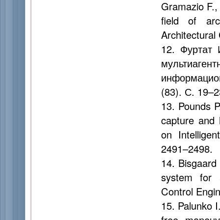
Gramazio F., 
field of arc
Architectural
12. Фуртат
мультиагент
информацион
(83). С. 19–2
13. Pounds P.
capture and l
on Intellige
2491–2498.
14. Bisgaard 
system for 
Control Engin
15. Palunko I
free maneuv