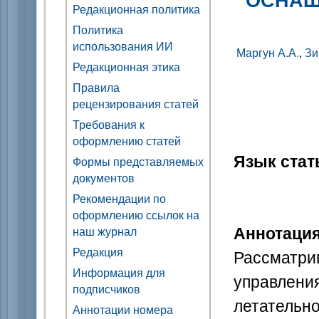
Редакционная политика
Политика
использования ИИ
Маргун А.А.
,
Зи
Редакционная этика
Правила
рецензирования статей
Требования к
оформлению статей
Язык стат
Формы представляемых
документов
Рекомендации по
оформлению ссылок на
Аннотаци
наш журнал
Редакция
Рассмат
Информация для
управлени
подписчиков
летател
Аннотации номера