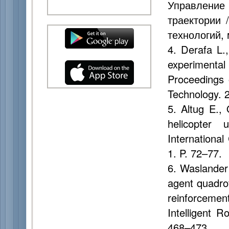
Управление 
траектории 
технологий, 
4. Derafa L.
experimental 
Proceedings 
Technology. 
5. Altug E.,
helicopter
Internationa
1. P. 72–77.
6. Waslander 
agent quadrot
reinforcemen
Intelligent 
468–473.